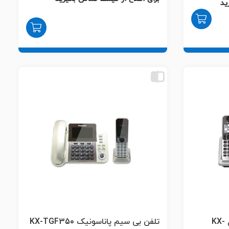
ید
تلفن بی‌سیم پاناسونیک مدل KX-
تلفن بی سیم پاناسونیک KX-TGF350