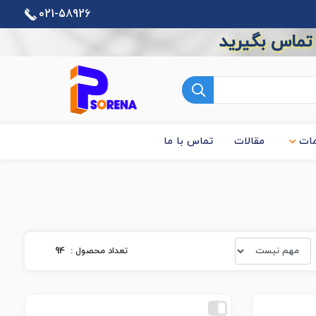
021-58926
 تماس بگیرید
ات
مقالات
تماس با ما
تعداد محصول :
94