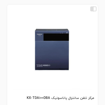
مرکز تلفن سانترال پاناسونیک KX-TDA100DBA