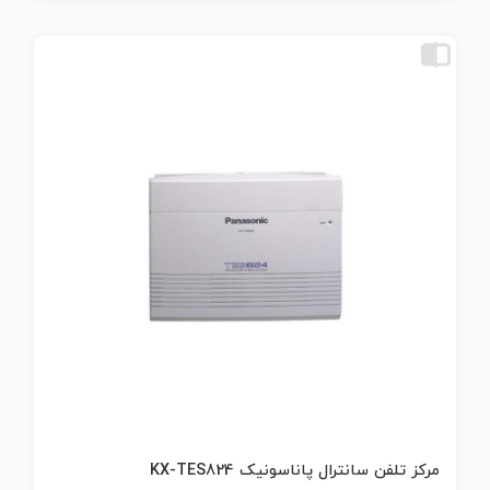
مرکز تلفن سانترال پاناسونیک KX-TES824