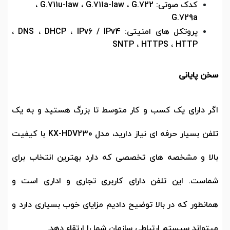
کدک صوتی:
G.722
،
G.711a-law
،
G.711u-law
،
G.729a
پروتکل های امنیتی:
IPv6 / IPv4
،
DHCP
،
DNS
،
SNTP
،
HTTPS
،
HTTP
سخن پایانی
اگر دارای یک کسب و کار متوسط تا بزرگ هستید و به یک
تلفن بسیار حرفه ای نیاز دارید، مدل
KX-HDV230
با کیفیت
بالا و مشخصه های تخصصی که دارد بهترین انتخاب برای
شماست. این تلفن دارای کاربری تجاری و اداری است و
همانطور که در بالا توضیح دادیم مزایای خوب بسیاری دارد و
میتواند سیستم ارتباطی سازمان شما را ارتقاء دهد.