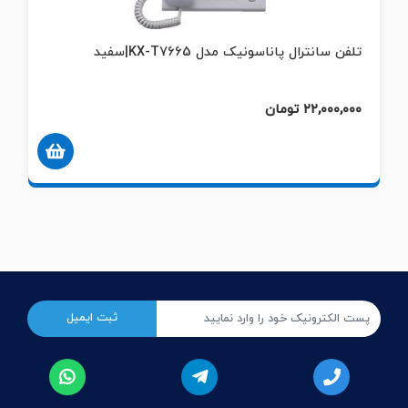
تلفن سانترال پاناسونیک مدل KX-T7665|مشکی
لطفا تماس بگیرید