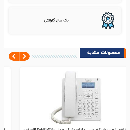
یک سال گارانتی
محصولات مشابه
Next
Previous
تلفن تحت شبکه ویپ پاناسونیک مدل KX-HDV130|مشکی