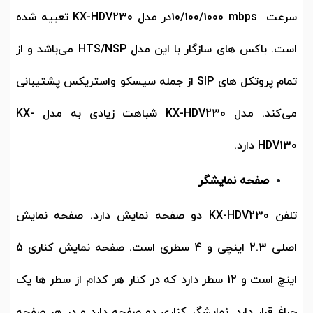
سرعت
10/100/1000 mbps
در مدل
KX-HDV230
تعبیه شده
است. باکس های سازگار با این مدل
HTS/NSP
می‌باشد و از
تمام پروتکل های
SIP
از جمله سیسکو واستریکس پشتیبانی
می‌کند. مدل
KX-HDV230
شباهت زیادی به مدل
KX-
HDV130
دارد.
صفحه نمایشگر
تلفن
KX-HDV230
دو صفحه نمایش دارد. صفحه نمایش
اصلی
2.3
اینچی و
4
سطری است. صفحه نمایش کناری
5
اینچ است و
12
سطر دارد که در کنار هر کدام از سطر ها یک
چراغ قرار دارد. نمایشگر کناری دو صفحه دارد و در هر صفحه