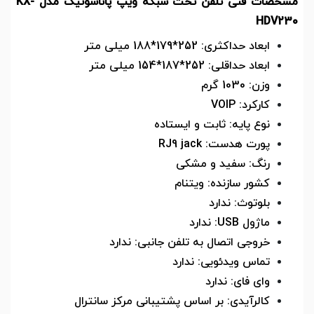
مشخصات فنی تلفن تحت شبکه ویپ پاناسونیک مدل KX-
HDV230
ابعاد حداکثری:
252*179*188
میلی متر
ابعاد حداقلی:
252*187*154
میلی متر
وزن:
1030
گرم
کارکرد:
VOIP
نوع پایه: ثابت و ایستاده
پورت هدست:
RJ9 jack
رنگ: سفید و مشکی
کشور سازنده: ویتنام
بلوتوث: ندارد
ماژول
USB
: ندارد
خروجی اتصال به تلفن جانبی: ندارد
تماس ویدئویی: ندارد
وای فای: ندارد
کالرآیدی: بر اساس پشتیبانی مرکز سانترال