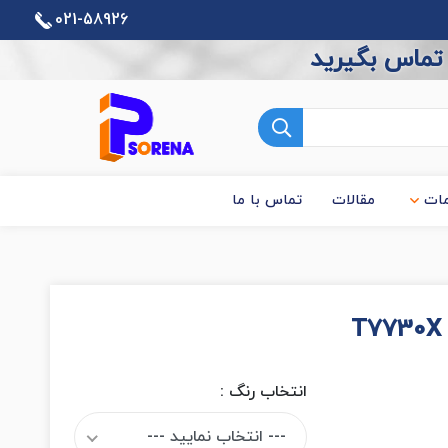
021-58926
 تماس بگیرید
ات
مقالات
تماس با ما
انتخاب رنگ :
--- انتخاب نمایید ---