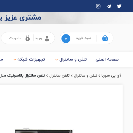
مشتری عزیز به
سبد خرید
۰
ورود
عضویت
صفحه اصلی
تلفن و سانترال
تجهیزات شبکه
ما
آی پی سورنا
تلفن و سانترال
تلفن سانترال
تلفن سانترال پاناسونیک مدل 7730X