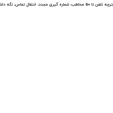
از ویژگی هایی مثل برگزاری کنفرانس، دفترچه تلفن تا 50 مخاطب، شماره گی