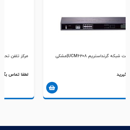
مرکز تلفن تحت شبکه گرند استریم مدل UCM6510|مشکی
لطفا تماس بگیرید