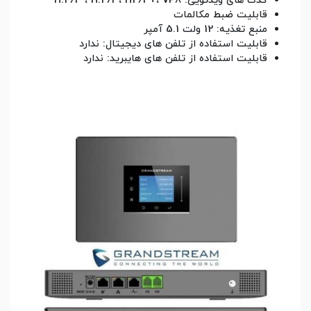
کدک های ویدئویی: H.264 ، H.263، H263+، VP8
قابلیت ضبط مکالمات
منبع تغذیه: 12 ولت 5.1 آمپر
قابلیت استفاده از تلفن های دیجیتال: ندارد
قابلیت استفاده از تلفن های هایبرید: ندارد