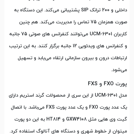
داخلی و 200 ترانک SIP پشتیبانی می‌کند. این دستگاه به
صورت همزمان 75 تماس را مدیریت می‌کند. هم چنین
کاربران UCM-6301 می‌توانند کنفرانس های صوتی 75 جانبه
و کنفرانس های ویدئویی 12 جانبه برگزار کنند. به این ترتیب
ارتباطات درون و بیرون سازمانی ارتقاء می‌یابد و تسهیل
می‌شود.
پورت FXO و FXS
مدل UCM-6301 از این سری از محصولات گرند استریم دارای
یک عدد پورت FXO و یک عدد پورت FXS می‌باشد. با اتصال
گیت وی هایی مثل GXW4108 و HT814 به این دو پورت
میتوان از خطوط شهری و دستگاه های آنالوگ استفاده کرد.