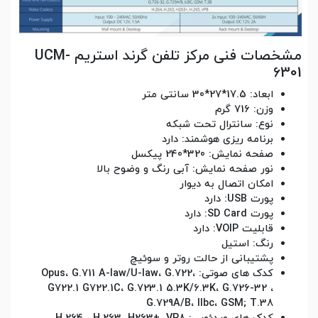
مشخصات فنی مرکز تلفن گرند استریم UCM-
6301
ابعاد: 17.5*27*30 سانتی متر
وزن: 716 گرم
نوع: سانترال تحت شبکه
برنامه ریزی هوشمند: دارد
صفحه نمایش: 320*240 پیکسل
نور صفحه نمایش: آبی رنگ و وضوح بالا
امکان اتصال به دیوار
پورت USB: دارد
پورت SD Card: دارد
قابلیت VOIP: دارد
رنگ: استیل
پشتیبانی از حالت روتر و سوئیچ
کدک های صوتی: Opus، G.711 A-law/U-law، G.722،
G722.1 G722.1C، G.723.1 5.3K/6.3K، G.726-32 ،
G.729A/B، Ilbc، GSM; T.38