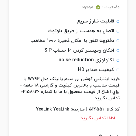
وضعیت :
موجود
قابلیت شارژ سریع
اتصال به هدست از طریق بلوتوث
دفترچه تلفن با امکان ذخیره 1000 مخاطب
امکان رجیستر کردن 10 حساب SIP
تکنولوژی noise reduction
کیفیت صدای HD
خريد اينترنتي گوشی بی سیم یالینک مدل W79P با
قيمت مناسب و بالاترين کيفيت و گارانتي 18 ماهه -
براي اطلاع از قيمت محصول با ما با شماره 02158926
تماس بگيريد.
کد کالا:
514551
|
سازنده:
YeaLink YeaLink
لطفا تماس بگیرید