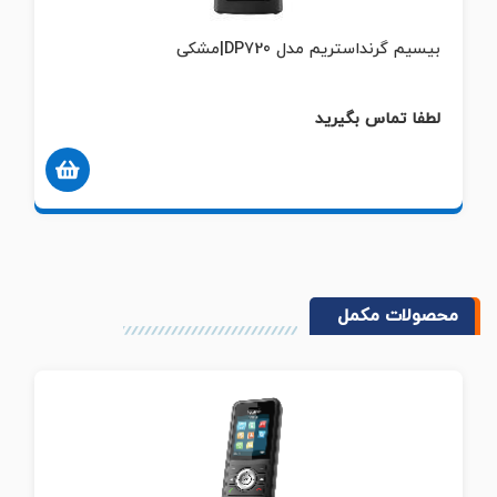
بیسیم گرنداستریم مدل DP730|نقره ای
لطفا تماس بگیرید
محصولات مکمل