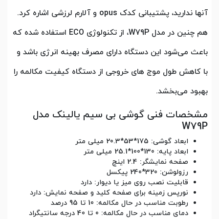
آنها ندارید، پشتیبانی کدک opus و آلارم لرزشی اشاره کرد.
هم چنین در مدل W79P، از تکنولوژی ECO استفاده شده که
باعث می‌شود این دستگاه دارای مصرف بهینه انرژی باشد و
با کاهش طول موج های خروجی از دستگاه کیفیت مکالمه را
بهبود می‌بخشد.
مشخصات فنی گوشی بی سیم یالینک مدل
W79P
ابعاد گوشی: 175*53*20.3 میلی متر
ابعاد پایه: 130*100*25.1 میلی متر
صفحه نمایشگر: 2.4 اینچ
رزولوشن: 320*240 پیکسل
قابلیت نصب روی میز یا دیوار: دارد
نورپس زمینه برای صفحه کلید و صفحه نمایش: دارد
رطوبت مناسب در حال مکالمه: 10 تا 95 درصد
دمای مناسب در حال مکالمه: 0 تا 40 درجه سانتیگراد