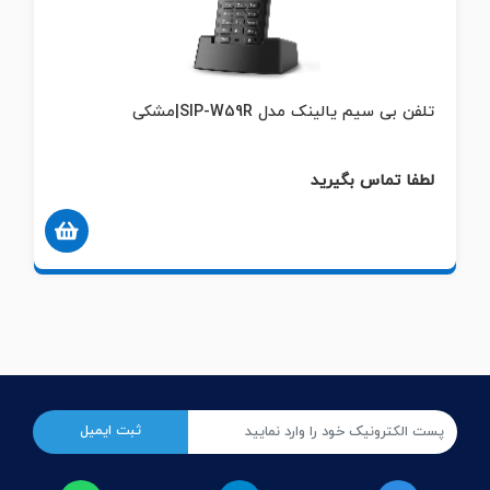
تلفن بی سیم یالینک مدل SIP-W59R|مشکی
لطفا تماس بگیرید