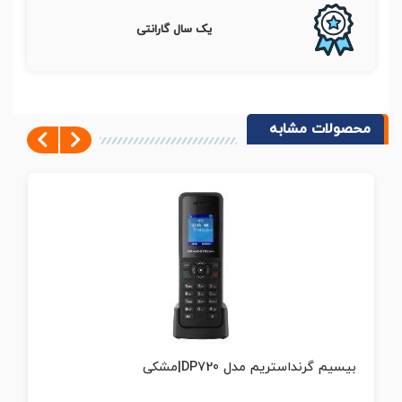
یک سال گارانتی
محصولات مشابه
Next
Previous
بیسیم گرنداستریم مدل DP730|نقره ای