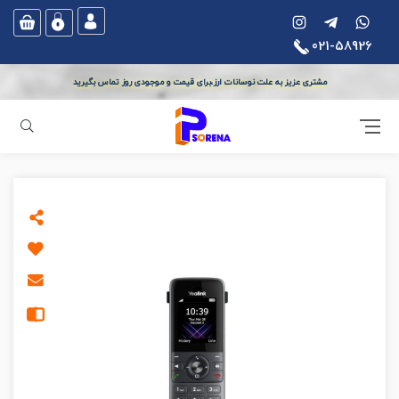
021-58926
مشتری عزیز به علت نوسانات ارز،برای قیمت و موجودی روز تماس بگیرید
جستجو
آی پی سورنا
تجهیزات ویپ
تلفن بی سیم تحت شبکه - VoIP
تلفن بی سیم ت