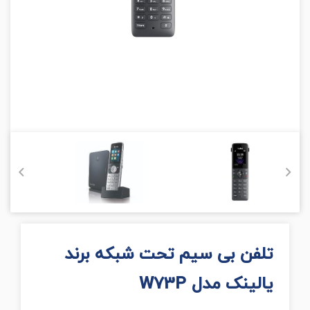
تلفن بی سیم تحت شبکه برند
یالینک مدل W73P