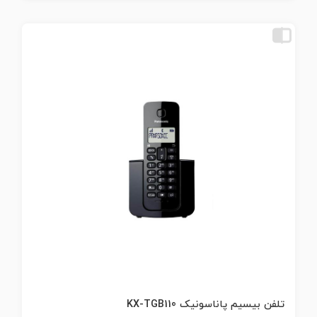
تلفن بیسیم پاناسونیک KX-TGB110