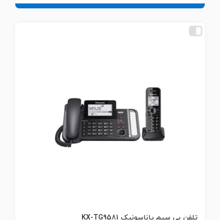
تلفن بی سیم پاناسونیک KX-TG9581