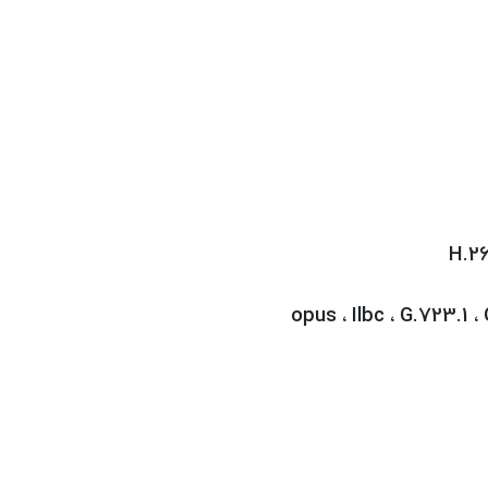
H.26
opus
Ilbc
G.723.1
،
،
،