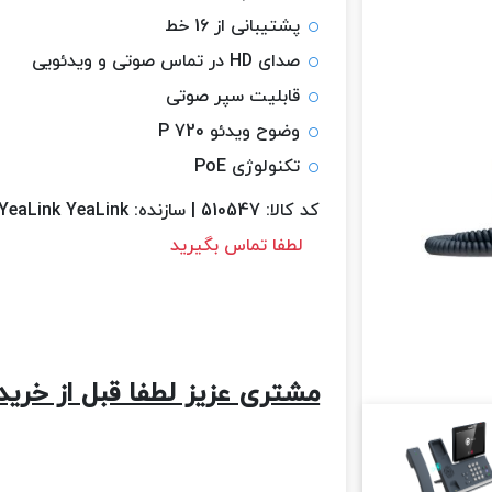
پشتیبانی از 16 خط
صدای HD در تماس صوتی و ویدئویی
قابلیت سپر صوتی
وضوح ویدئو 720 P
تکنولوژی PoE
کد کالا:
510547
|
سازنده:
YeaLink YeaLink
لطفا تماس بگیرید
مشتری عزیز لطفا قبل از خرید