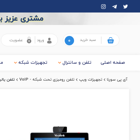
مشتری عزیز به
سبد خرید
۰
ورود
عضویت
صفحه اصلی
تلفن و سانترال
تجهیزات شبکه
ما
آی پی سورنا
تجهیزات ویپ
تلفن رومیزی تحت شبکه - VoIP
تلفن یالینک مد