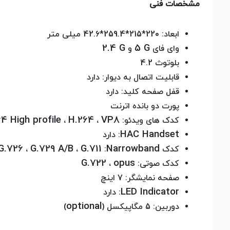
مشخصات فنی
ابعاد: 220*215*259.4*42.6 میلی متر
2.4 G
5 G
وای فای
و
بلوتوث 4.2
قابلیت اتصال به دیوار: دارد
قفل صفحه کلید: دارد
پورت دو بانده اترنت
4 High profile
H.264
VP8
کدک های ویدئو:
،
،
HAC Handset
: دارد
G.726
G.729 A/B
G.711
Narrowband
کدک
:
،
،
G.722
opus
کدک صوتی:
،
صفحه نمایشگر: 7 اینچ
LED Indicator
: دارد
optional
دوربین: 5 مگاپیکسل (
)