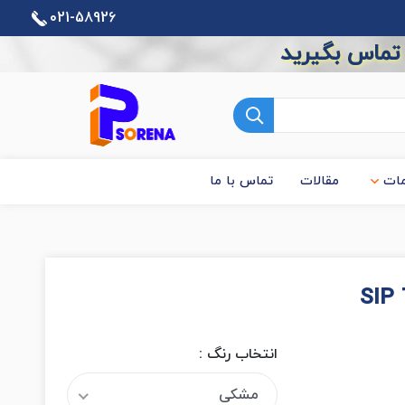
021-58926
 تماس بگیرید
ات
مقالات
تماس با ما
انتخاب رنگ :
مشکی