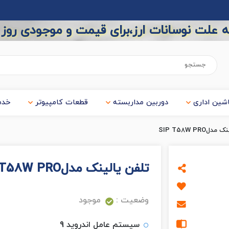
 علت نوسانات ارز،برای قیمت و موجودی روز
شین اداری
دوربین مداربسته
قطعات کامپیوتر
خدم
لSIP T58W PRO
تلفن یالینک مدلSIP T58W PRO
وضعیت :
موجود
سیستم عامل اندروید 9